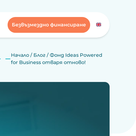
Безвъзмездно финансиране
Начало
/
Блог
/
Фонд Ideas Powered
for Business отваря отново!