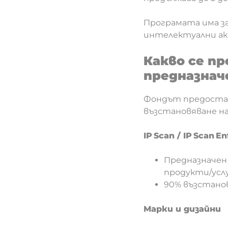
Програмата има з
интелектуални акт
Какво се пр
предназнач
Фондът предостав
възстановяване на
IP Scan / IP Scan 
Предназначен 
продукти/усл
90% възстанов
Марки и дизайни