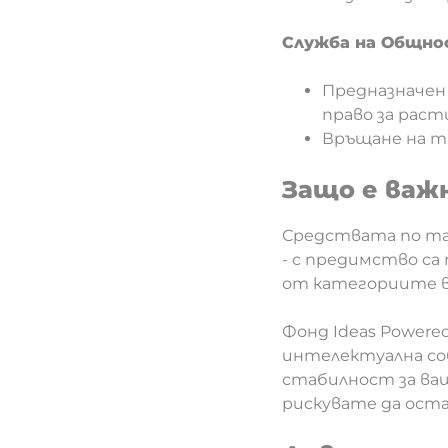
Служба на Общно
Предназначен 
право за рас
Връщане на та
Защо е важ
Средствата по таз
- с предимство са
от категориите в
Фонд Ideas Powered
интелектуална соб
стабилност за ваш
рискувате да оста