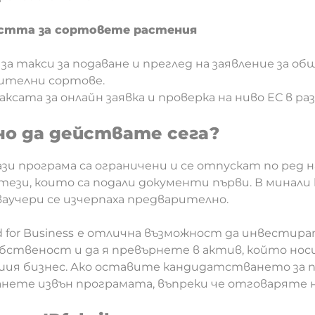
стта за сортовете растения
за такси за подаване и преглед на заявление за о
тителни сортове.
ксата за онлайн заявка и проверка на ниво ЕС в раз
но да действате сега?
и програма са ограничени и се отпускат по ред
 тези, които са подали документи първи. В минали
аучери се изчерпаха предварително.
 for Business
е отлична възможност да инвестира
ственост и да я превърнете в актив, който нос
ия бизнес. Ако оставите кандидатстването за п
нете извън програмата, въпреки че отговаряте н