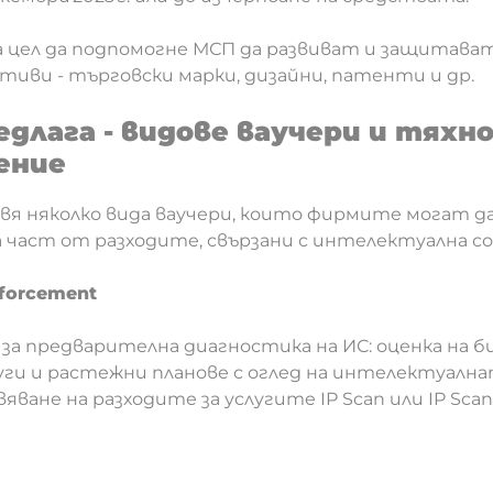
а цел да подпомогне МСП да развиват и защитава
иви - търговски марки, дизайни, патенти и др.
едлага - видове ваучери и тяхн
ение
я няколко вида ваучери, които фирмите могат да
 част от разходите, свързани с интелектуална с
Enforcement
за предварителна диагностика на ИС: оценка на би
уги и растежни планове с оглед на интелектуалн
яване на разходите за услугите IP Scan или IP Sca