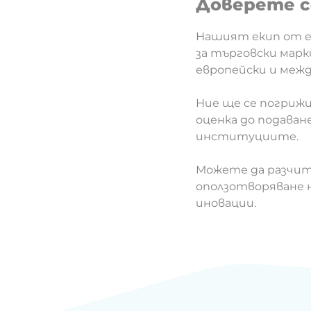
Доверете се
Нашият екип от е
за търговски марк
европейски и меж
Ние ще се погриж
оценка до подава
институциите.
Можете да разчита
оползотворяване 
иновации.