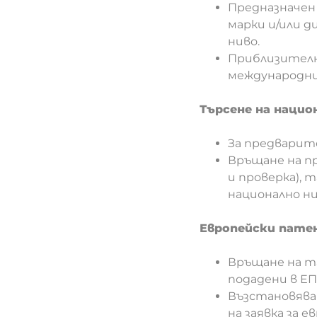
Предназначен
марки и/или д
ниво.
Приблизително
международни 
Търсене на нацио
За предварит
Връщане на пр
и проверка), т
национално ни
Европейски патен
Връщане на та
подадени в ЕП
Възстановяван
на заявка за 