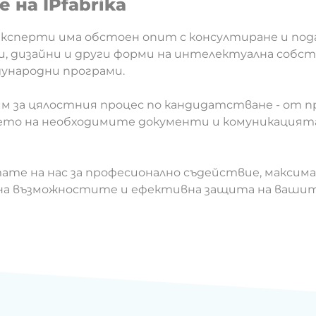
 на IPfabrika
ксперти има обстоен опит с консултиране и пода
и, дизайни и други форми на интелектуална собс
дународни програми.
им за цялостния процес по кандидатстване - от
нето на необходимите документи и комуникацият
те на нас за професионално съдействие, максим
на възможностите и ефективна защита на вашит