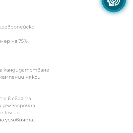
бщоевропейско
мер на 75%.
 на кандидатстване
 кампании някои
те в своята
и дългосрочна
о‑късно,
а условията.