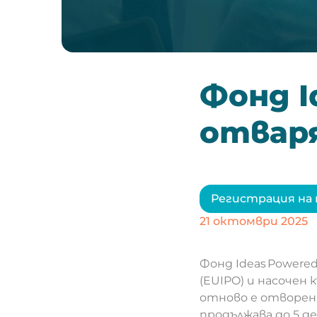
Фонд I
отвар
Регистрация на 
21 октомври 2025
Фонд Ideas Powered 
(EUIPO) и насочен
отново е отворен 
продължава до 5 де