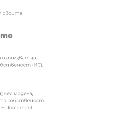
т своите
ото
 използват за
обственост (ИС).
знес модела,
ата собственост.
n Enforcement