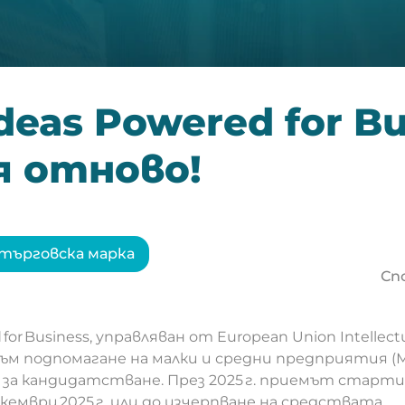
deas Powered for Bu
я отново!
търговска марка
Сп
for Business, управляван от European Union Intellectu
 към подпомагане на малки и средни предприятия (М
за кандидатстване. През 2025 г. приемът стартир
кември 2025 г. или до изчерпване на средствата.