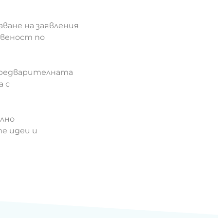
ване на заявления
твеност по
 предварителната
а с
ално
е идеи и