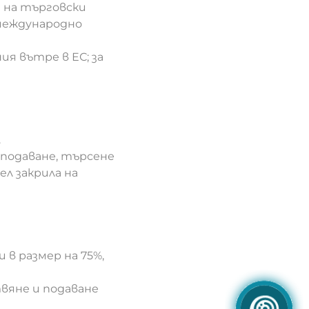
 на търговски
 международно
я вътре в ЕС; за
.
(подаване, търсене
ел закрила на
 в размер на 75%,
вяне и подаване