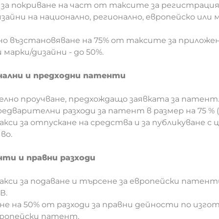
 за покриване на част от таксите за регистрация
изайни на национално, регионално, европейско или
 възстановяване на 75% от таксите за приложени
марки/дизайни - до 50%.
нални и предходни патенти
елно проучване, предхождащо заявката за патент
едварителни разходи за патент в размер на 75 % 
акси за отпускане на средства и за публикуване с ц
во.
ти и правни разходи
кси за подаване и търсене за европейски патенти
В.
е на 50% от разходи за правни дейности по изгот
европейски патент.