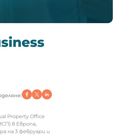
siness
оделяне:
al Property Office
СП) в Европа,
а на 3 февруари и