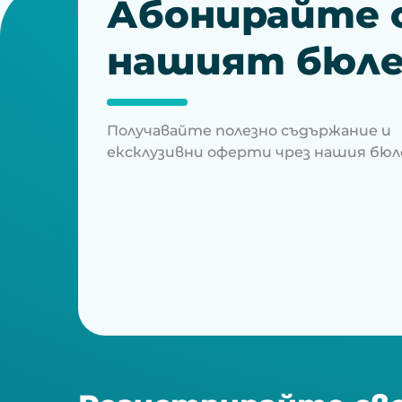
Абонирайте с
нашият бюл
Получавайте полезно съдържание и
ексклузивни оферти чрез нашия бю