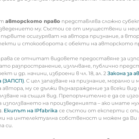
ст
авторското право
представлява сложно субек
изведението му. Състои се от имуществени и н
 първите осигуряват на автора признание, а вт
екти и стокооборота с обекти на авторското пр
рава се отчитат видовете предоставяне за изпо
то разпространение, излъчване, публично предс
кт и др. начини, изброени в чл. 18, ал. 2
Закона за 
 (ЗАПСП)
. С цел запазване на признание, морално 
автора, му се дължи възнаграждение за всеки вид 
олзване на същия вид. Препоръчително е да се из
а използването на произведенията – ако имате ну
с
.
Екипът на IPfabrika
се състои от експерти с оп
рми на интелектуална собственост и можем да Ви
 си.