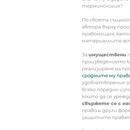
терминология?
По своята същно
автора върху про
правомощия, като
материалните асп
За
имуществени
п
произведението ка
реализиране на прое
сродните му права
удовлетворение за 
всяко поредно изп
които да се урежд
свържете се с на
право и други фо
защитите правата