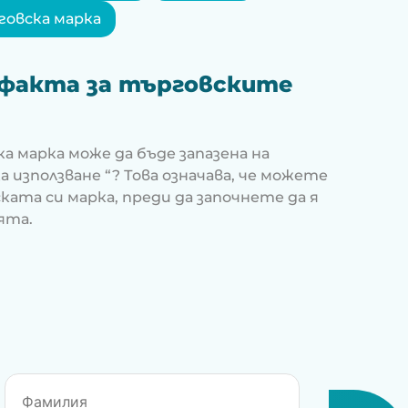
говска марка
 факта за търговските
а марка може да бъде запазена на
 използване “? Това означава, че можете
ата си марка, преди да започнете да я
ята.
ърговската марка
 любопитни факта за търговските марки