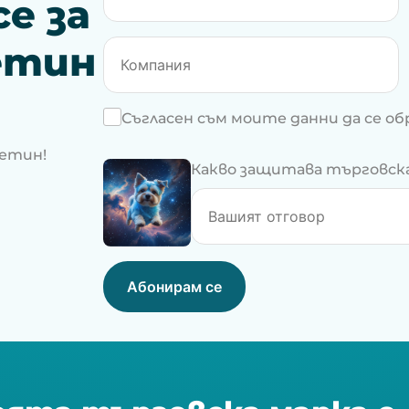
е за
етин
Съгласен съм моите данни да се о
летин!
Какво защитава търговската
Абонирам се