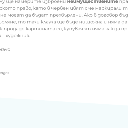
олу ще намерите изброени
неимуществените
пра
кото право, като в червен цвят сме маркирали т
не могат да бъдат прехвърлени. Ако в договор бъ
рляне, то тази клауза ще бъде нищожна и няма да
ик продаде картината си, купувачът няма как да п
ин художник.
mages