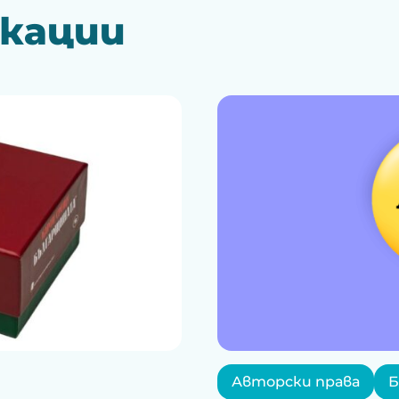
икации
Авторски права
Б