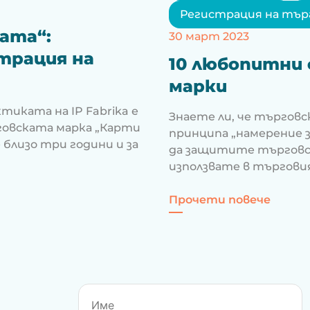
Регистрация на тър
ата“:
30 март 2023
трация на
10 любопитни
марки
тиката на IP Fabrika е
Знаете ли, че търговск
говската марка „Карти
принципа „намерение за
близо три години и за
да защитите търговск
използвате в търгови
рщината“: Правната битка за регистрация на т
за 10
Прочети повече