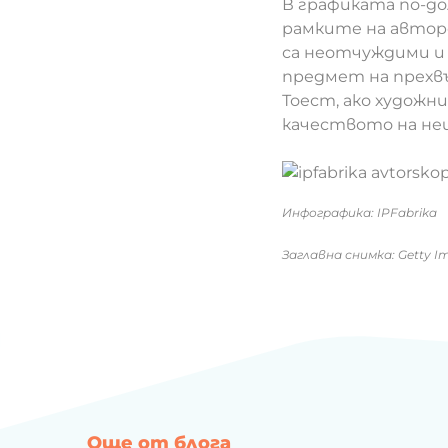
В графиката по-д
рамките на авторс
са неотчуждими и 
предмет на прехвъ
Тоест, ако художн
качеството на не
Инфографика: IPFabrika
Заглавна снимка: Getty I
Още от блога