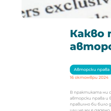
Какво 
автор
Авторски права
16 октомври 2024
В практиката ни се
авторски права и 
правилно би било 
или че му е даден