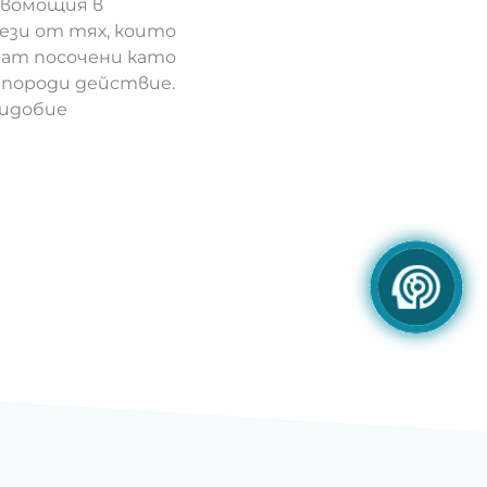
вомощия в
ези от тях, които
дат посочени като
 породи действие.
ридобие