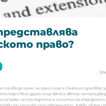
представлява
ското право?
Сп
 случва да чуем, че едно лице е сключило договор з
впоследствие друго лице вече е автор на произвед
да се каже, че последното е носител на определен
о право да използва произведението. Какво обаче с