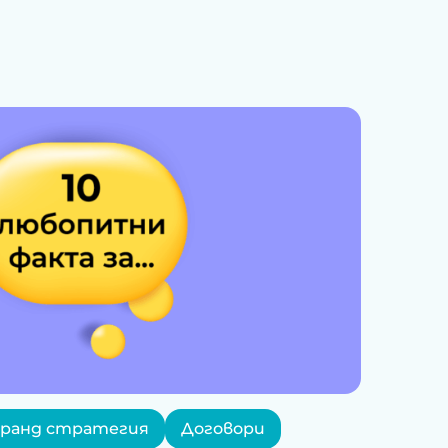
ранд стратегия
Договори