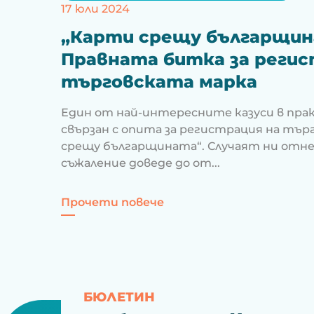
17 юли 2024
„Карти срещу българщин
Правната битка за регис
търговската марка
Един от най-интересните казуси в прак
свързан с опита за регистрация на тър
срещу българщината“. Случаят ни отне 
съжаление доведе до от...
за „Карти срещу бълга
Прочети повече
БЮЛЕТИН