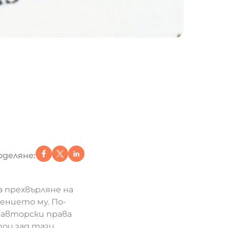
оделяне:
а прехвърляне на
ението му. По-
и авторски права
тои зад тази