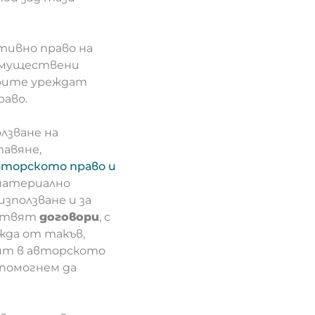
тивно право на
еимуществени
орите уреждат
аво.
лзване на
тавяне,
авторското право и
и материално
използване и за
готвят
договори
, с
жда от такъв,
ит в авторското
 помогнем да