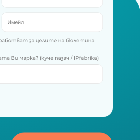
бработват за целите на бюлетина
 Ви марка? (куче пазач / IPfabrika)