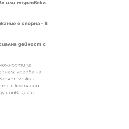
во или търговска
ание е спорна – в
сиална дейност с
зможности за
еднала уредба на
тварят сложни
кти с компании
ду иновация и