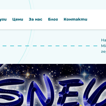
уги
Цени
За нас
Блог
Контакти
На
Mi
г