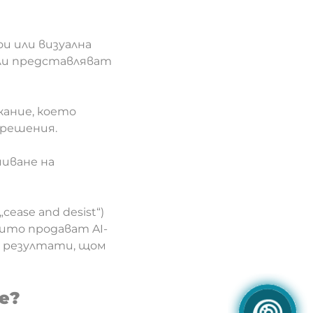
и или визуална
ли представляват
жание, което
азрешения.
миване на
ease and desist“)
оито продават AI-
о резултати, щом
е?