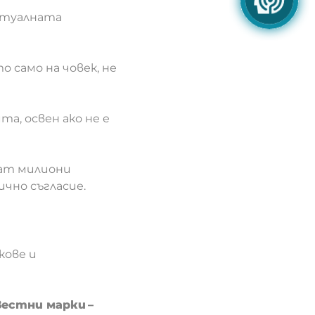
ектуалната
 само на човек, не
а, освен ако не е
жат милиони
ично съгласие.
кове и
вестни марки –