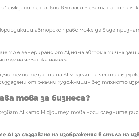
й-обсъжданите правни въпроси в света на интел
юрисдикции, авторско право може да бъде признато
.
ието е генерирано от AI, няма автоматична защит
ачителна човешка намеса.
обучителните данни на AI моделите често съдър
създадени от реални художници – без тяхното изр
ава това за бизнеса?
олзват AI като Midjourney, това носи следните рис
е AI за създаване на изображения в стила на из