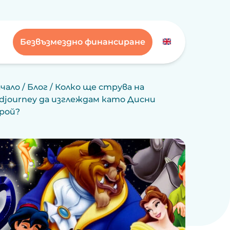
Безвъзмездно финансиране
чало
/
Блог
/
Колко ще струва на
djourney да изглеждам като Дисни
ерой?