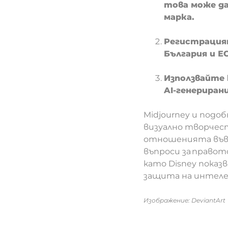
това може да
марка.
Регистрацият
България и Е
Използвайте 
AI-генериран
Midjourney и подо
визуално творчест
отношенията във в
въпроси за право
като Disney показв
защита на интеле
Изображение: DeviantArt