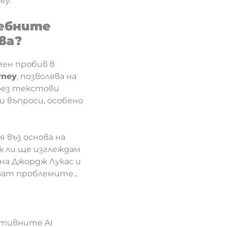
ey.
дебните
ва?
мен пробив в
rney
, позволява на
рез текстови
и въпроси, особено
 въз основа на
к ли ще изглеждам
 на Джордж Лукас и
ват проблемите...
ративните AI