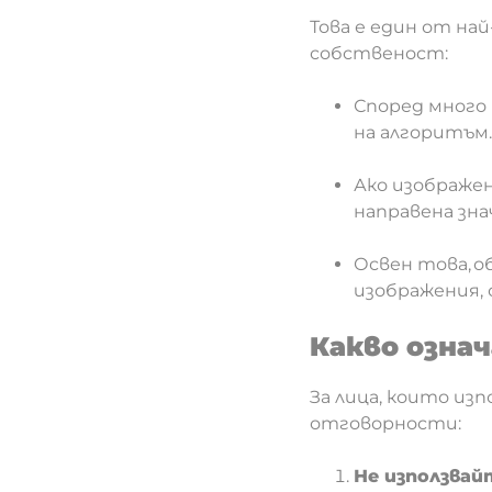
Това е един от на
собственост:
Според много 
на алгоритъм
Ако изображен
направена зн
Освен това, 
изображения, 
Какво означ
За лица, които изп
отговорности:
Не използвайт