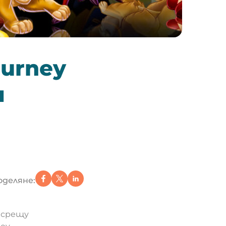
ourney
и
оделяне:
о срещу