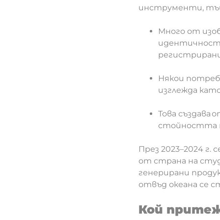
инструменти, тъ
Много от изо
идентичност,
регистрирани
Някои потреби
изглежда като
Това създава
стойността 
През 2023–2024 г. 
от страна на студ
генерирани проду
отвъд океана се с
Кой притеж