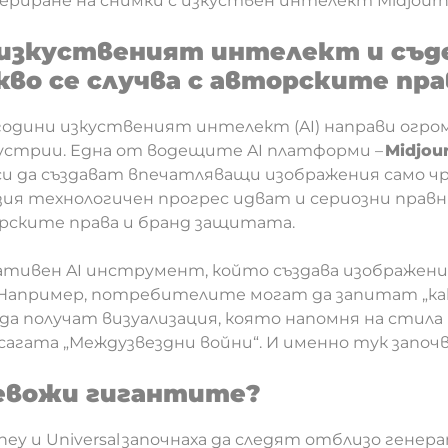
ериране на снимки с изкуствен интелект Midjourn
, изкуственият интелект и съ
кво се случва с авторските пра
одини изкуственият интелект (AI) направи огро
стрии. Една от водещите AI платформи –
Midjou
 да създават впечатляващи изображения само ч
рзия технологичен прогрес идват и сериозни правн
орските права и бранд защитата.
ративен AI инструмент, който създава изображения
 Например, потребителите могат да запитат „ка
и да получат визуализация, която напомня на стила
 сагата „Междузвездни войни“. И именно тук започ
евожи гигантите?
ney и Universal започнаха да следят отблизо гене