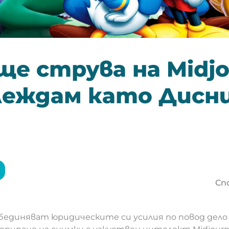
ще струва на Midj
леждам като Дисн
?
Сп
l обединяват юридическите си усилия по повод дел