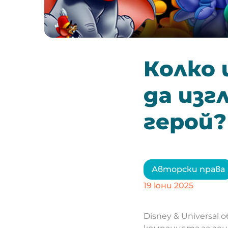
Колко 
да изг
герой
Авторски права
19 юни 2025
Disney & Universa