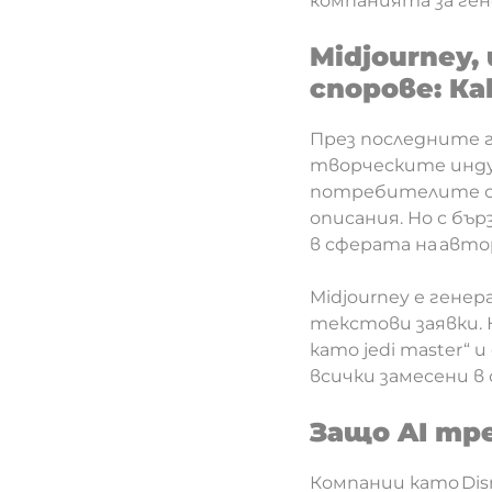
компанията за ген
Midjourney
спорове: Ка
През последните г
творческите инду
потребителите си
описания. Но с бъ
в сферата на авт
Midjourney е гене
текстови заявки.
като jedi master“ 
всички замесени в
Защо AI тр
Компании като Dis