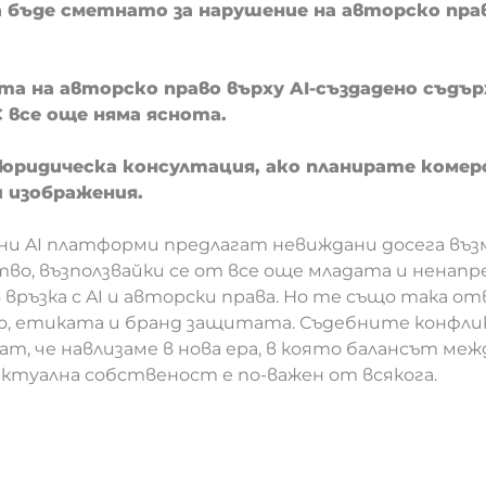
 бъде сметнато за нарушение на авторско пра
а на авторско право върху AI-създадено съдърж
С все още няма яснота.
юридическа консултация, ако планирате комер
и изображения.
бни AI платформи предлагат невиждани досега въ
во, възползвайки се от все още младата и ненапр
ръзка с AI и авторски права. Но те също така о
то, етиката и бранд защитата. Съдебните конфли
ат, че навлизаме в нова ера, в която балансът меж
ктуална собственост е по-важен от всякога.