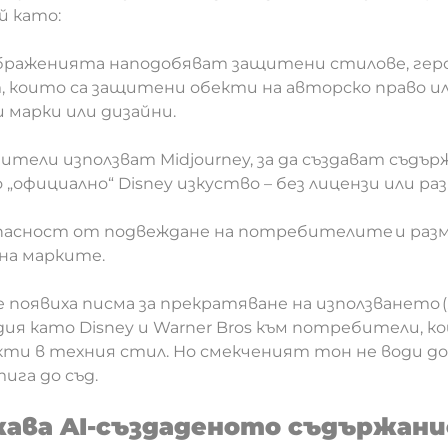
й като:
браженията наподобяват защитени стилове, геро
 които са защитени обекти на
авторско право
и
 марки или дизайни
.
тели използват Midjourney, за да създават съдър
 „официално“ Disney изкуство – без лицензи или р
 опасност от подвеждане на потребителите и раз
на марките.
се появиха писма за прекратяване на използването („c
ия като Disney и Warner Bros към потребители, к
кти в техния стил. Но смекченият тон не води д
тига до съд.
ава AI-създаденото съдържани